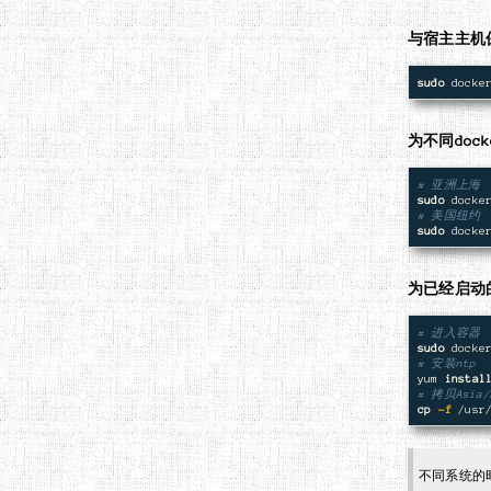
与宿主主机
sudo 
docke
为不同doc
# 亚洲上海
sudo 
docke
# 美国纽约
sudo 
docke
为已经启动
# 进入容器
sudo 
docke
# 安装ntp
yum 
instal
# 拷贝Asia/
cp
-f
不同系统的