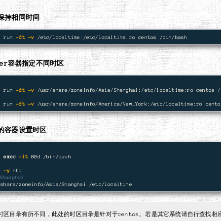
保持相同时间
r run 
-dt
-v
ker容器指定不同时区
r run 
-dt
-v
r run 
-dt
-v
的容器设置时区
r 
exec
-it
l
-y
Shanghai
时区目录有所不同，此处的时区目录是针对于centos。若是其它系统请自行查找相