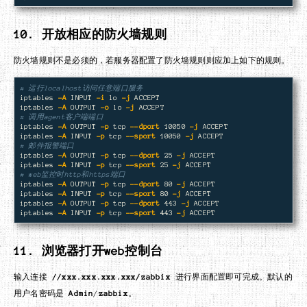
10. 开放相应的防火墙规则
防火墙规则不是必须的，若服务器配置了防火墙规则则应加上如下的规则。
# 运行localhost访问任意端口服务
iptables 
-A
 INPUT 
-i
 lo 
-j
 ACCEPT

iptables 
-A
 OUTPUT 
-o
 lo 
-j
# 调用agent客户端端口
iptables 
-A
 OUTPUT 
-p
 tcp 
--dport
 10050 
-j
 ACCEPT

iptables 
-A
 INPUT 
-p
 tcp 
--sport
 10050 
-j
# 邮件报警端口
iptables 
-A
 OUTPUT 
-p
 tcp 
--dport
 25 
-j
 ACCEPT

iptables 
-A
 INPUT 
-p
 tcp 
--sport
 25 
-j
# web监控时http和https端口
iptables 
-A
 OUTPUT 
-p
 tcp 
--dport
 80 
-j
 ACCEPT

iptables 
-A
 INPUT 
-p
 tcp 
--sport
 80 
-j
 ACCEPT

iptables 
-A
 OUTPUT 
-p
 tcp 
--dport
 443 
-j
 ACCEPT

iptables 
-A
 INPUT 
-p
 tcp 
--sport
 443 
-j
11. 浏览器打开web控制台
输入连接
//xxx.xxx.xxx.xxx/zabbix
进行界面配置即可完成。默认的
用户名密码是
Admin
/
zabbix
。