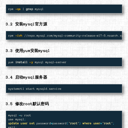
rpm 
-qa
 | 
grep 
3.2 安装mysql官方源
rpm 
-ivh
3.3 使用yum安装mysql
yum 
install
-y
3.4 启动mysql服务器
3.5 修改root默认密码
mysql
-
u
root
use
mysql
;
update
user
set
password
=
password
(
'root'
)
where
user
=
'root'
;
exit
;