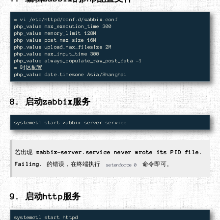
# vi /etc/httpd/conf.d/zabbix.conf

php_value max_execution_time 300

php_value memory_limit 128M

php_value post_max_size 16M

php_value upload_max_filesize 2M

php_value max_input_time 300

php_value always_populate_raw_post_data -1

# 时区配置

8. 启动zabbix服务
若出现
zabbix-server.service never wrote its PID file.
Failing.
的错误，在终端执行
命令即可。
setenforce 0
9. 启动http服务