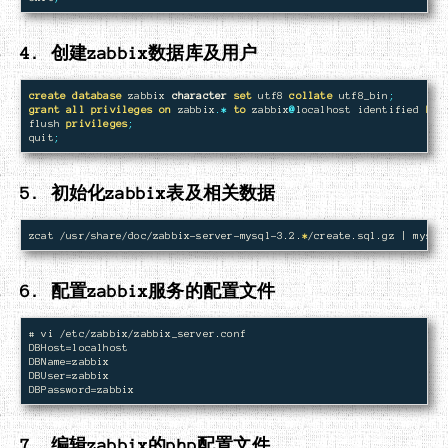
4. 创建zabbix数据库及用户
create
database
zabbix
character
set
utf8
collate
utf8_bin
;
grant
all
privileges
on
zabbix
.
*
to
zabbix
@
localhost
identified
by
flush
privileges
;
quit
;
5. 初始化zabbix表及相关数据
zcat /usr/share/doc/zabbix-server-mysql-3.2.
*
/create.sql.gz | mysql
6. 配置zabbix服务的配置文件
# vi /etc/zabbix/zabbix_server.conf

DBHost=localhost

DBName=zabbix

DBUser=zabbix

7. 编辑zabbix的php配置文件