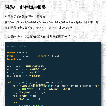
附录A：邮件脚步报警
对于自定义的媒介脚本，应该放
在”
/usr/local/zabbix/share/zabbix/alertscripts
“目录中，这
样在配置自定义媒介时，zabbix-server才会识别到。
下面是python语言编写的自动发送邮件的脚本
mail.py
。
import
smtplib
from
email.mime.text
import
MIMEText
import
sys
mail_host
=
'
smtp.163.com
'
mail_user
=
'
vinny@163.com
'
mail_pass
=
'
vinny123
'
mail_postfix
=
'
163.com
'
def
send_mail
(
to_list
,
subject
,
content
):
me
=
"
Zabbix监控告警平台
"
+
"
<
"
+
mail_user
+
"
@
"
+
mail_postfix
+
"
>
"
msg
=
MIMEText
(
content
,
'
plain
'
,
'
utf-8
'
)
msg
[
'
Subject
'
]
=
subject
msg
[
'
From
'
]
=
me
msg
[
'
to
'
]
=
to_list
try
:
s
=
smtplib
.
SMTP
()