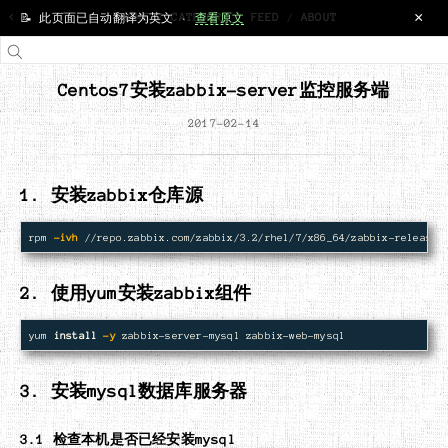
×
<
HOME
/
CATEGORY
/
FEED
/
ABOUT
📝 此页面已自动翻译为英文 ·
查看原文
Centos7安装zabbix-server监控服务端
2017-02-14
1. 安装zabbix仓库源
rpm 
-ivh
2. 使用yum安装zabbix组件
yum 
install
-y
3. 安装mysql数据库服务器
3.1 检查本机是否已经安装mysql