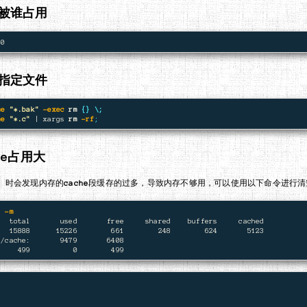
被谁占用
指定文件
me
"*.bak"
-exec
rm
{}
\;
me
"*.c"
 | xargs 
rm
-rf
;
he占用大
时会发现内存的
cache
段缓存的过多，导致内存不够用，可以使用以下命令进行清
e 
-m
   total       used       free     shared    buffers     cached

   15888      15226        661        248        624       5123

/cache:       9479       6408
