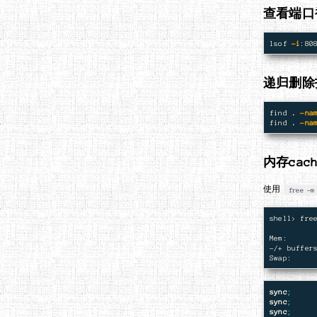
查看端口
lsof 
-i
递归删除
find 
.
-na
find 
.
-na
内存cac
使用
free -m
shell> fre
          
Mem:      
-/+ buffers
sync
;
sync
;
sync
;