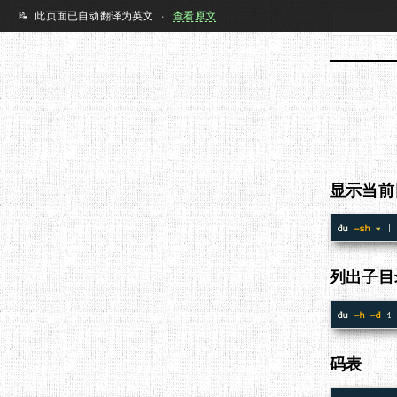
📝 此页面已自动翻译为英文 ·
查看原文
显示当前
du
-sh
*
 |
列出子目
du
-h
-d
码表