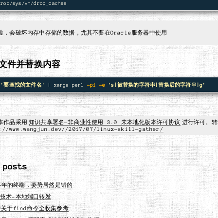
险，会破坏内存中存储的数据，尤其不要在Oracle服务器中使用
文件并替换内容
'要查找的文件名'
 | xargs perl 
-pi
-e
's|被替换的字符串|替换后的字符串|g'
本作品采用
知识共享署名-非商业性使用 3.0 未本地化版本许可协议
进行许可。转
://www.wangjun.dev//2017/07/linux-skill-gather/
 posts
多年的终端，姿势居然是错的
道技术-本地端口转发
x中关于find命令全收集参考