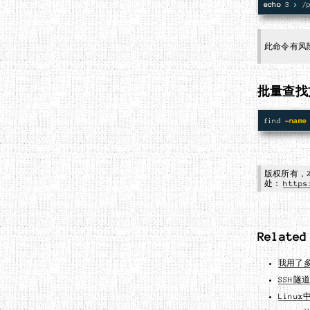
echo 
3 
>
此命令有风
批量查找
find 
-name
版权所有，
处：
https
Related
我用了
SSH隧
Linu