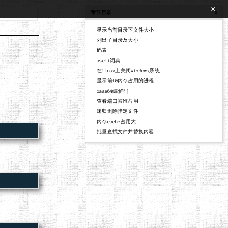
×
章节目录
X
显示当前目录下文件大小
列出子目录及大小
码表
ascii词典
在linux上关闭windows系统
显示前10内存占用的进程
base64编解码
查看端口被谁占用
递归删除指定文件
内存cache占用大
批量查找文件并替换内容