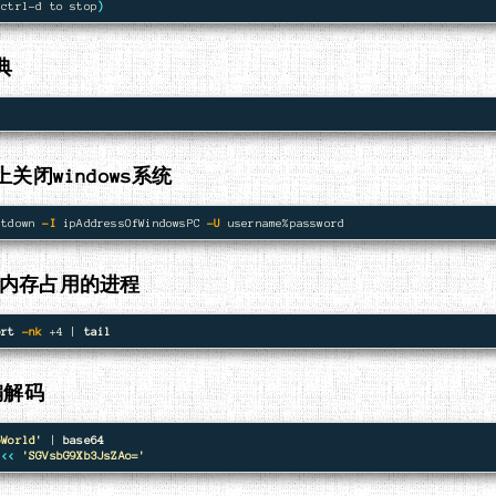
(
ctrl-d to stop
)
典
x上关闭windows系统
utdown 
-I
 ipAddressOfWindowsPC 
-U
0内存占用的进程
ort
-nk
 +4 | 
tail
4编解码
oWorld'
 | 
<<<
'SGVsbG9Xb3JsZAo='