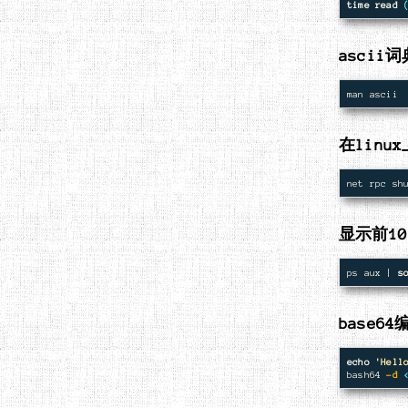
time read
ascii词
在linu
net rpc sh
显示前1
ps aux | 
s
base6
echo
'Hell
bash64 
-d