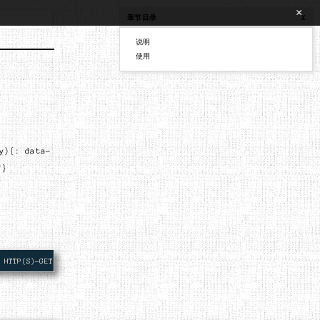
×
章节目录
X
说明
使用
y){: data-
"}