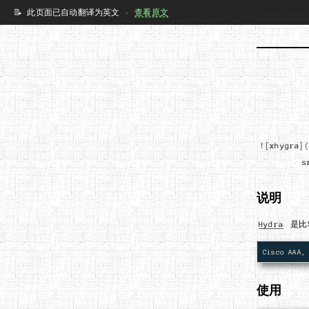
📝 此页面已自动翻译为英文 ·
查看原文
![xhygra]
s
说明
Hydra
是比
使用