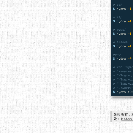
# ssh
$ 
hydra 
-l
# ftp
$ 
hydra 
-l
# mysql
$ 
hydra 
-l
# telnet
$ 
hydra 
-l
#vnc
$ 
hydra 
-P
# web logi
# Examples
# "/login.
# "/login.
# "/login.
# "/:user=
$ 
hydra 19
版权所有，
处：
https