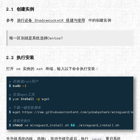
2.1 创建实例
参考
旅行必备 ShadowsocketR 搭建与使用
中的创建实例
唯一区别就是系统选择Centos7
2.2 执行安装
打开 vm 实例的 ssh 终端，输入以下命令执行安装：
# 切换成root用户
$ 
sudo
-i
# 安装wget工具
$ 
yum 
install
-y
 wget

# 下载一键安装脚本
$ 
wget https://raw.githubusercontent.com/yobabyshark/wireguard/maste
# 授权并执行
$ 
chmod
 +x wireguard_install.sh 
&&
先升级系统内核，选择1，等待升级完成后，执行
重启系统
reboot