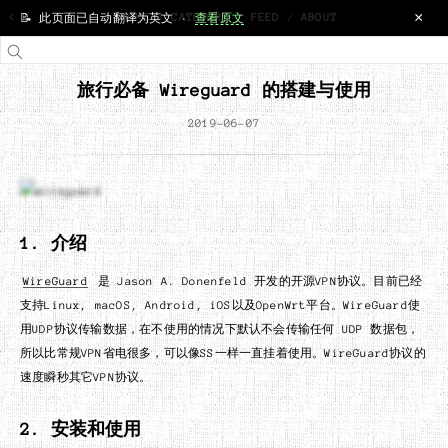
×
<
HOME
/
CATEGORY
/
FEED
/
ABOUT
📝 此页面已自动翻译为英文 ·
查看原文
旅行必备 Wireguard 的搭建与使用
2019-06-07
1. 介绍
WireGuard
是 Jason A. Donenfeld 开发的开源VPN协议。目前已经
支持Linux, macOS, Android, iOS以及OpenWrt平台。WireGuard使
用UDP协议传输数据，在不使用的情况下默认不会传输任何 UDP 数据包，
所以比常规VPN省电很多，可以像SS一样一直挂着使用。WireGuard协议的
速度瞬秒其它VPN协议。
2. 安装和使用