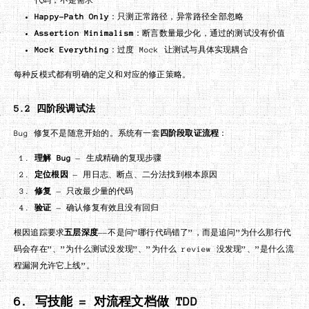
Happy-Path Only
：只测正常路径，异常路径全部忽略
Assertion Minimalism
：断言数量最少化，通过的测试没有价值
Mock Everything
：过度 Mock 让测试与具体实现耦合
每种反模式都有明确的定义和对应的修正策略。
5.2 四阶段调试法
Bug 修复不是随意开始的。系统有一套
四阶段取证流程
：
理解 Bug
— 生成精确的复现步骤
定位根因
— 用日志、断点、二分法找到根本原因
修复
— 只改最少量的代码
验证
— 确认修复有效且没有回归
根因追踪要求
五层深度
——不是问”哪行代码错了”，而是追问”为什么那行代
码会存在”、”为什么测试没发现”、”为什么 review 没发现”、”是什么流
程漏洞允许它上线”。
6. 写技能 = 对流程文档做 TDD