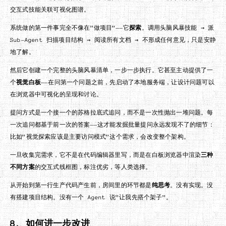
交互式技能关联可视化图谱。
系统做的第一件事完全不像在”做项目”——它
探索
。调用头脑风暴技能 → 派
Sub-Agent 扫描项目结构 → 阅读所有文档 → 不形成任何意见，只是安静
地了解。
然后它创建一个完整的头脑风暴清单，一步一步执行。它甚至主动提供了一
个
视觉白板
——在问第一个问题之前，先启动了本地服务端，让设计问题可以
在浏览器中可视化的呈现和讨论。
提问方式是一个接一个的苏格拉底式追问，而不是一次性抛出一堆问题。每
一次追问都基于前一次的答案——这才能发掘批量提问永远发现不了的细节：
比如”视觉探索应该是主要访问模式”这个需求，会改变整个架构。
一旦收集完需求，它不是在代码编辑器里写，而是在白板浏览器中渲染
三种
不同方案
的交互式线框图，标注优劣，等人类选择。
从开始到第一行生产代码产生前，房间里的环节都是
纯思考
。没有实现。没
有搭建项目结构。没有一个 Agent 说”让我先搭个架子”。
8. 如何进一步改进