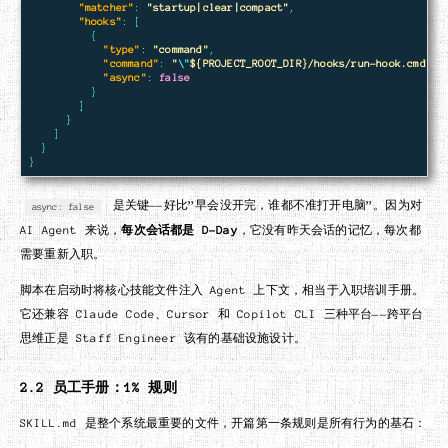
"matcher"
:
"startup|clear|compact"
,
"hooks"
:
[
{
"type"
:
"command"
,
"command"
:
"
\"
${PROJECT_ROOT_DIR}/hooks/run-hook.cmd
\"
 
"async"
:
false
}
]
}
]
}
}
是关键——好比”早会没开完，谁都不准打开电脑”。因为对
async: false
AI Agent 来说，
每次会话都是 D-Day
，它没有昨天会话的记忆，每次都
需要重新入职。
脚本在启动时将核心技能文件注入 Agent 上下文，相当于入职培训手册。
它还兼容 Claude Code、Cursor 和 Copilot CLI 三种平台——跨平台
思维正是 Staff Engineer 该有的基础设施设计。
2.2 员工手册：1% 规则
SKILL.md 是整个系统最重要的文件，开篇第一条规则是所有行为的基石：