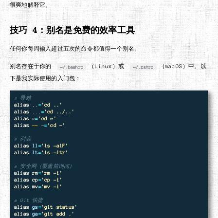
很爽地解释它。
技巧 4：别名是免费的效率工具
任何你每周输入超过五次的命令都值得一个别名。
别名存在于你的
（Linux）或
（macOS）中。以
~/.bashrc
~/.zshrc
下是我实际使用的入门包：
# 导航
alias
 ..
=
'cd ..'
alias
 ...
=
'cd ../..'
alias
 ~
=
'cd ~'
alias
--
 -
=
'cd -'
# 列表
alias 
ll
=
'ls -alF'
alias 
lt
=
'ls -ltr'
# 安全网（覆盖前询问）
alias rm
=
'rm -i'
alias cp
=
'cp -i'
alias mv
=
'mv -i'
# Git 快捷
alias 
gs
=
'git status'
alias 
ga
=
'git add .'