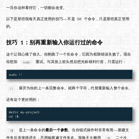
一旦你这样看待它，一切都会改变。
以下是那些我每天真正使用的技巧——不是 50 个命令，只是那些真正管用
的。
技巧 1：别再重新输入你运行过的命令
这个让我心痛了很久。你刚跑了一个长命令，它因为权限错误失败了。现在
你想加
重试。与其按上箭头然后把光标移到行首，只需运行：
sudo
展开为你的上一条完整命令。就两个字符，代替重新输入整个命令。
!!
还有这个更好用的：
mkdir my-project

是上一条命令的
最后一个参数
。当你链式操作时非常有用——新建文
!$
件夹后直接跳进去，不用输两遍文件夹名。我每天大概用
二十次。
!$