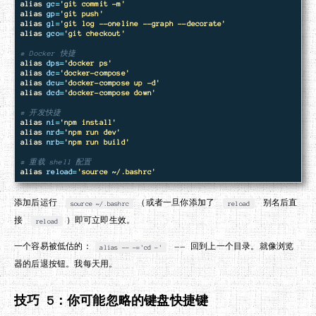
alias 
gc
=
'git commit -m'
alias 
gp
=
'git push'
alias 
gl
=
'git log --oneline --graph --decorate'
alias 
gco
=
'git checkout'
# Docker 快捷
alias 
dps
=
'docker ps'
alias 
dc
=
'docker-compose'
alias 
dcu
=
'docker-compose up -d'
alias 
dcd
=
'docker-compose down'
# 开发快捷
alias 
ni
=
'npm install'
alias 
nrd
=
'npm run dev'
alias 
nrb
=
'npm run build'
# 重载 shell 配置
alias 
reload
=
'source ~/.bashrc'
添加后运行
（或者一旦你添加了
别名后直
source ~/.bashrc
reload
接
）即可立即生效。
reload
一个容易被低估的：
—— 回到上一个目录。就像浏览
alias -- -='cd -'
器的后退按钮。我每天用。
技巧 5：你可能忽略的键盘快捷键