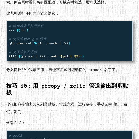
索。你会同时看到所有匹配项，可以实时筛选，用箭头选择。
你也可以把任何内容管道给它：
# 模糊搜索并打开文件
vim 
$(
fzf
)
# 交互式切换 git 分支
git checkout 
$(
git branch | fzf
)
# 交互式杀死进程
kill
$(
ps aux | fzf | 
awk
'{print $2}'
)
分支切换那个我每天用——再也不用试图记确切的 branch 名字了。
技巧 10：用 pbcopy / xclip 管道输出到剪贴
板
你想把命令输出复制到剪贴板。常规方式：运行命令，手动选中输出，右
键，复制。
终端方式：
# macOS