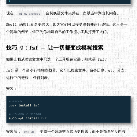
现在
会切换进文件夹并在一次敲击中列出其内容。
cl my-project
Shell 函数比别名更强大，因为它们可以接受参数并运行逻辑。这只是一
个简单的例子，但它为你构建自己的工作流小工具打开了大门。
技巧 9：fzf — 让一切都变成模糊搜索
如果让我从整篇文章中只选一个工具现在安装，那就是
fzf
。
fzf 是一个命令行模糊查找器。它可以搜索文件、命令历史、git 分支、
运行中的进程——任何列表。
安装：
# macOS
brew 
install 
fzf

# Ubuntu / Debian
sudo 
apt 
install 
安装后，
变成一个超级交互式历史搜索，而不是简单的反向搜
Ctrl+R