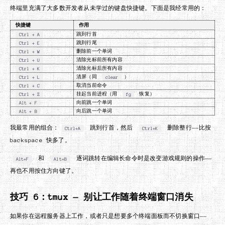
终端里充满了大多数开发者从未学过的键盘快捷键。下面是我经常用的：
快捷键
作用
Ctrl + A
跳到行首
Ctrl + E
跳到行尾
Ctrl + W
删除前一个单词
Ctrl + U
清除光标前所有内容
Ctrl + K
清除光标后所有内容
Ctrl + L
清屏（同
clear
）
Ctrl + C
取消当前命令
Ctrl + Z
挂起当前进程（用
fg
恢复）
Alt + F
向前跳一个单词
Alt + B
向后跳一个单词
我最常用的组合：
跳到行首，然后
删除整行——比按
Ctrl+A
Ctrl+K
backspace 快多了。
和
逐词跳转在编辑长命令时是改变游戏规则的操作——
Alt+F
Alt+B
再也不用按住方向键了。
技巧 6：tmux — 别让工作随着终端窗口消失
如果你在远程服务器上工作，或者只是想要多个终端面板而不切换窗口——