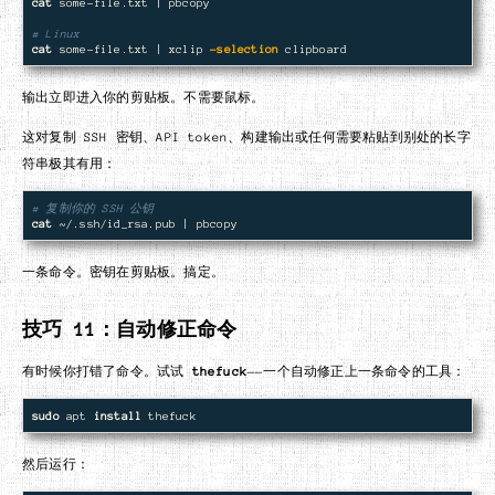
cat 
some-file.txt | pbcopy

# Linux
cat 
some-file.txt | xclip 
-selection
输出立即进入你的剪贴板。不需要鼠标。
这对复制 SSH 密钥、API token、构建输出或任何需要粘贴到别处的长字
符串极其有用：
# 复制你的 SSH 公钥
cat
一条命令。密钥在剪贴板。搞定。
技巧 11：自动修正命令
有时候你打错了命令。试试
thefuck
——一个自动修正上一条命令的工具：
sudo 
apt 
install 
然后运行：