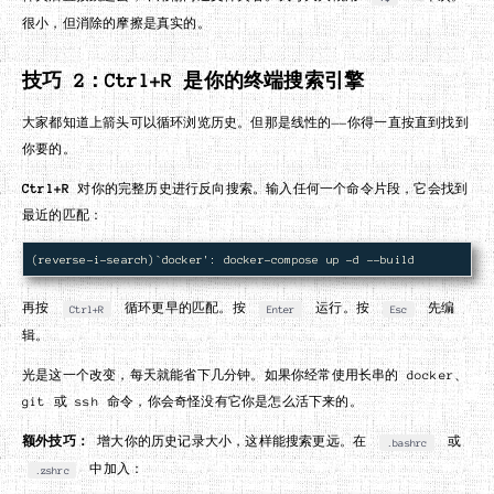
很小，但消除的摩擦是真实的。
技巧 2：Ctrl+R 是你的终端搜索引擎
大家都知道上箭头可以循环浏览历史。但那是线性的——你得一直按直到找到
你要的。
Ctrl+R
对你的完整历史进行反向搜索。输入任何一个命令片段，它会找到
最近的匹配：
再按
循环更早的匹配。按
运行。按
先编
Ctrl+R
Enter
Esc
辑。
光是这一个改变，每天就能省下几分钟。如果你经常使用长串的 docker、
git 或 ssh 命令，你会奇怪没有它你是怎么活下来的。
额外技巧：
增大你的历史记录大小，这样能搜索更远。在
或
.bashrc
中加入：
.zshrc