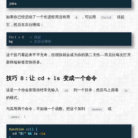
jobs
如果你已经启动了一个长进程而没有用
，可以用
挂起
&
Ctrl+Z
它，然后在后台继续：
Ctrl + Z   
# 挂起
bg
# 在后台继续
这个技巧看起来平平无奇，但很快就会成为你的第二天性——而且比每次打开
新终端标签页快得多。
技巧 8：让 cd + ls 变成一个命令
这是一个你会发现你经常先输入
到一个目录，然后马上跟着
cd
ls
的模式。
与其用两个命令，不如做一个函数。把这个加到
或
.bashrc
：
.zshrc
function 
cl
()
{
cd
"
$1
"
&&
ls
-la
}