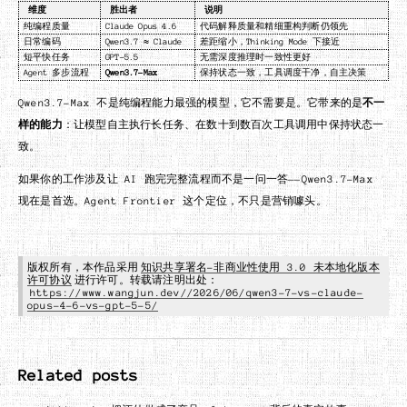
维度
胜出者
说明
纯编程质量
Claude Opus 4.6
代码解释质量和精细重构判断仍领先
日常编码
Qwen3.7 ≈ Claude
差距缩小，Thinking Mode 下接近
短平快任务
GPT-5.5
无需深度推理时一致性更好
Agent 多步流程
Qwen3.7-Max
保持状态一致，工具调度干净，自主决策
Qwen3.7-Max 不是纯编程能力最强的模型，它不需要是。它带来的是
不一
样的能力
：让模型自主执行长任务、在数十到数百次工具调用中保持状态一
致。
如果你的工作涉及让 AI 跑完完整流程而不是一问一答——Qwen3.7-Max
现在是首选。Agent Frontier 这个定位，不只是营销噱头。
版权所有，本作品采用
知识共享署名-非商业性使用 3.0 未本地化版本
许可协议
进行许可。转载请注明出处：
https://www.wangjun.dev//2026/06/qwen3-7-vs-claude-
opus-4-6-vs-gpt-5-5/
Related posts