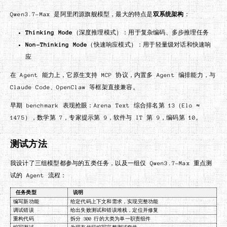
Qwen3.7-Max 是阿里闭源旗舰模型，最大的特点是
双系统架构
：
Thinking Mode
（深度推理模式）：用于复杂编码、多步推理任务
Non-Thinking Mode
（快速响应模式）：用于轻量级对话和快速响
应
在 Agent 能力上，它原生支持 MCP 协议，内置多 Agent 编排能力，与
Claude Code、OpenClaw 等框架直接兼容。
早期 benchmark 表现抢眼：Arena Text 综合排名第 13（Elo ≈
1475），数学第 7，专家提示第 9，软件与 IT 第 9，编码第 10。
测试方法
我设计了三组模型都参与的五类任务，以及一组仅 Qwen3.7-Max 重点测
试的 Agent 流程：
任务类型
说明
编写新功能
给定代码上下文和需求，实现完整功能
调试错误
给出失败测试和错误堆栈，定位并修复
重构代码
拆分 300 行的大类为单一职责组件