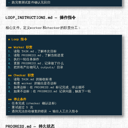
-
LOOP_INSTRUCTIONS.md — 操作指令
核心文件。定义worker和checker的职责分工：
# Loop 指令
## Worker 职责
1.
2.
3.
4.
5.
 把所有产出物写入 outputs/ 目录

## Checker 职责
1.
2.
3.
4.
 如果不达标：在 PROGRESS.md 记录问题，触发下一轮

## 停止条件
-
-
-
PROGRESS.md — 持久状态