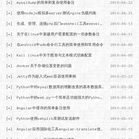
[+]
mysqldump的简单和复杂使用备注
2016-04-22
[+]
使用nodejs模拟多server测试nginx负载均衡
2016-04-21
[+]
生成、管理、连接php后门webshell工具weevely的使用
2016-04-13
[+]
关于在linux中新建用户需要配置的一些参数备注
2016-04-11
[+]
在android中adb命令行工具的简单使用和常用命令
2016-04-09
[+]
Kali linux中关于图形与文本模式切换配置
2016-04-05
[+]
docker关于存储位置变更的问题
2016-03-25
[+]
Jetty作为嵌入式web容器使用事例
2016-03-23
[+]
Python中对mysql数据库的增删改查的基本数据库操作
2016-03-20
[+]
Python中的web.py一个简单且功能强大的Python web框架
2016-03-18
[+]
Angular中缓存的简单备注使用
2016-03-12
[+]
Python使用smtplib库测试发送邮件
2016-02-19
[+]
Angular应用国际化工具angular-translate使用说明
2016-02-15