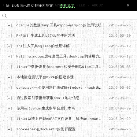
×
<
HOME
/
CATEGORY
/
FEED
/
ABOUT
📝 此页面已自动翻译为英文 ·
查看原文
[+]
oracle的数据dump工具expdp与impdp的使用说明
2016-05-25
[+]
PHP后门生成工具b374k的使用方法
2016-05-20
[+]
sql注入工具sqlmap的使用详解
2016-05-19
[+]
kali下windows远程桌面工具rdesktop的使用方法
2016-05-12
[+]
linux中数据恢复foremost和安全删除wipe工具使用
2016-05-08
[+]
本地渗透测试平台DVWA的搭建步骤
2016-05-08
[+]
ophcrack一个使用彩虹表破解windows下hash密码值的工具
2016-05-07
[+]
通过搜索引擎批量获取email地址信息
2016-05-03
[+]
使用msfvenom生成多平台后门木马
2016-04-30
[+]
linux系统上挂载exFAT文件设备，解决unknown filesystem type 'exfat'错误
2016-04-29
[+]
zookeeper在docker中的集群配置
2016-04-25