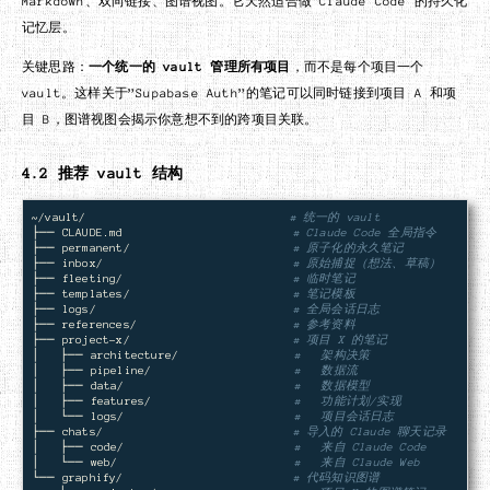
Markdown、双向链接、图谱视图。它天然适合做 Claude Code 的持久化
记忆层。
关键思路：
一个统一的 vault 管理所有项目
，而不是每个项目一个
vault。这样关于”Supabase Auth”的笔记可以同时链接到项目 A 和项
目 B，图谱视图会揭示你意想不到的跨项目关联。
4.2 推荐 vault 结构
~/vault/                              
# 统一的 vault
├── CLAUDE.md                         
# Claude Code 全局指令
├── permanent/                        
# 原子化的永久笔记
├── inbox/                            
# 原始捕捉（想法、草稿）
├── fleeting/                         
# 临时笔记
├── templates/                        
# 笔记模板
├── logs/                             
# 全局会话日志
├── references/                       
# 参考资料
├── project-x/                        
# 项目 X 的笔记
│   ├── architecture/                 
#   架构决策
│   ├── pipeline/                     
#   数据流
│   ├── data/                         
#   数据模型
│   ├── features/                     
#   功能计划/实现
│   └── logs/                         
#   项目会话日志
├── chats/                            
# 导入的 Claude 聊天记录
│   ├── code/                         
#   来自 Claude Code
│   └── web/                          
#   来自 Claude Web
└── graphify/                         
# 代码知识图谱