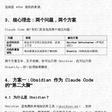
这就是 499x 差距的来源。
3. 核心理念：两个问题，两个方案
Claude Code 的”失忆”其实包含两个独立问题：
问题
表现
解决方案
会话间的失
新会话不记得之前的决策、进度、
Obsidian Zettelkasten
（声明式
忆症
上下文
记忆）
代码库重复
每次都要从头读源码了解结构
Graphify
（结构化知识图谱）
读取
两个方案互补，互不依赖。你可以只用 Obsidian，也可以只用
Graphify——但一起用效果翻倍。
4. 方案一：Obsidian 作为 Claude Code
的”第二大脑”
4.1 为什么是 Obsidian？
Obsidian 是免费的本地知识库工具（
obsidian.md
），支持