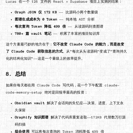
Lucas 在一个 126 文件的 React + Supabase 项目上实测的结果：
Graph JSON 仅 172 KB
—— 比源码小两个数量级
图谱生成成本为 0 Token
—— 纯本地 AST 分析
每次查询 Token 降低 499 倍
—— 从读源码到查图谱
780+ 篇 vault 笔记
—— 积累了丰富的项目知识库
这个方案最巧妙的地方在于：
它不改变 Claude Code 的能力，而是改变
了 Claude Code 获取信息的方式
。从”每次从头读源码”变成了”查询持久
化的结构化知识”——这是一个量级上的效率提升。
8. 总结
如果你每天都在用 Claude Code 写代码，花一个下午配置 claude-
code-memory-setup 绝对是回报率最高的投资：
Obsidian vault
解决了会话间的失忆症——决策、进度、上下文永
久保留
Graphify 知识图谱
解决了代码库重复读取——172KB 代替数万行源
码扫描
组合使用
可以将每次查询的 Token 消耗降低 499 倍