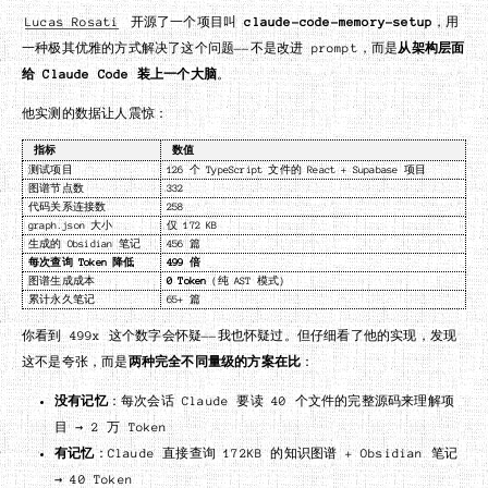
Lucas Rosati
开源了一个项目叫
claude-code-memory-setup
，用
一种极其优雅的方式解决了这个问题——不是改进 prompt，而是
从架构层面
给 Claude Code 装上一个大脑
。
他实测的数据让人震惊：
指标
数值
测试项目
126 个 TypeScript 文件的 React + Supabase 项目
图谱节点数
332
代码关系连接数
258
graph.json 大小
仅 172 KB
生成的 Obsidian 笔记
456 篇
每次查询 Token 降低
499 倍
图谱生成成本
0 Token
（纯 AST 模式）
累计永久笔记
65+ 篇
你看到 499x 这个数字会怀疑——我也怀疑过。但仔细看了他的实现，发现
这不是夸张，而是
两种完全不同量级的方案在比
：
没有记忆
：每次会话 Claude 要读 40 个文件的完整源码来理解项
目 → 2 万 Token
有记忆
：Claude 直接查询 172KB 的知识图谱 + Obsidian 笔记
→ 40 Token