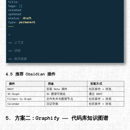
title
:
tags
:
[]
created
:
updated
:
status
:
draft
type
:
permanent
---
# 
## 上下文
## 详情
## 相关链接
4.5 推荐 Obsidian 插件
插件
用途
安装方式
BRAT
安装 Beta 插件
社区插件 → 浏览
3D Graph
3D 图谱可视化
通过 BRAT
Folders to Graph
文件夹作为图谱节点
社区插件 → 浏览
Calendar
日记导航
社区插件 → 浏览
5. 方案二：Graphify —— 代码库知识图谱