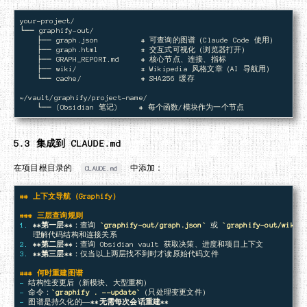
your-project/

└── graphify-out/

    ├── graph.json          # 可查询的图谱（Claude Code 使用）

    ├── graph.html          # 交互式可视化（浏览器打开）

    ├── GRAPH_REPORT.md     # 核心节点、连接、指标

    ├── wiki/               # Wikipedia 风格文章（AI 导航用）

    └── cache/              # SHA256 缓存

~/vault/graphify/project-name/

5.3 集成到 CLAUDE.md
在项目根目录的
中添加：
CLAUDE.md
## 上下文导航（Graphify）
### 三层查询规则
1.
**第一层**
：查询 
`graphify-out/graph.json`
 或 
`graphify-out/wiki/
2.
**第二层**
3.
**第三层**
：仅当以上两层找不到时才读原始代码文件

### 何时重建图谱
-
-
 命令：
`graphify . --update`
-
 图谱是持久化的——
**无需每次会话重建**