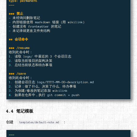
type: permanent

### 禁止
-
-
-
-
 未记录就更改文件夹结构

## 会话命令
### /resume
1.
2.
3.
 总结当前状态和待办事项

### /save
1.
2.
3.
4.
4.4 笔记模板
创建
：
templates/default-note.md
---