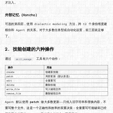
才注入。
外部记忆（Honcho）
可选的第四层，使用 dialectic modeling 方法，跨 12 个身份维度建
模你和 Agent 的关系。对于大多数任务型或自动化设置，前三层就足够
了。
2. 技能创建的六种操作
通过
工具有六个动作：
skill_manage
操作
用途
create
创建新技能
patch
局部更新（默认首选）
edit
全量重写
delete
删除技能
write_file
写入辅助文件
remove_file
删除辅助文件
Agent 默认使用
patch
做大多数更新——只传入旧字符串和替换内容，不
重写整个文件。这是一个正确性和效率的双重决策：全量重写可能破坏已经