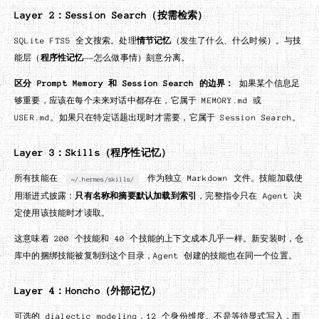
Layer 2：Session Search（按需检索）
SQLite FTS5 全文搜索。处理
情节记忆
（发生了什么、什么时候）。与技
能层（
程序性记忆
——怎么做事情）刻意分离。
区分 Prompt Memory 和 Session Search 的边界：
如果某个信息足
够重要，应该在每个未来对话中都存在，它属于 MEMORY.md 或
USER.md。如果只在特定话题出现时才需要，它属于 Session Search。
Layer 3：Skills（程序性记忆）
所有技能在
作为独立 Markdown 文件。技能加载使
~/.hermes/skills/
用渐进式披露：
只有名称和摘要默认加载到索引
，完整指令只在 Agent 决
定使用该技能时才读取。
这意味着 200 个技能和 40 个技能的上下文成本几乎一样。新安装时，仓
库中的捆绑技能被复制到这个目录，Agent 创建的技能也在同一个位置。
Layer 4：Honcho（外部记忆）
可选的 dialectic modeling，12 个身份维度。不是等待显式写入，而