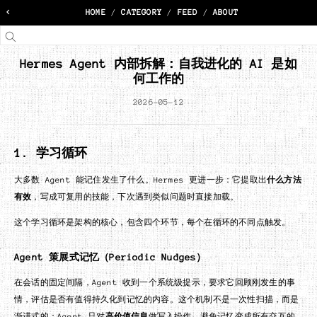
<
HOME
/
CATEGORY
/
FEED
/
ABOUT
Hermes Agent 内部拆解：自我进化的 AI 是如
何工作的
2026-05-12
1. 学习循环
大多数 Agent 能记住发生了什么。Hermes 更进一步：它提取出
什么方法
有效
，写成可复用的技能，下次遇到类似问题时直接加载。
这个学习循环是架构的核心，包含四个环节，每个在循环的不同点触发。
Agent 策展式记忆（Periodic Nudges）
在会话的固定间隔，Agent 收到一个系统级提示，要求它回顾刚发生的事
情，评估是否有值得持久化到记忆的内容。这个机制不是一次性扫描，而是
渐进式的：Agent 只对
高价值信息
做写入操作，避免记忆变成所有交互的