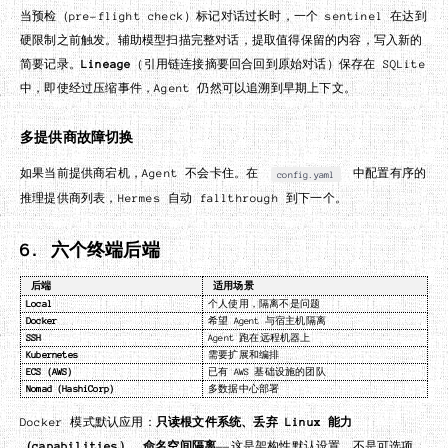
当预检（pre-flight check）标记对话过长时，一个 sentinel 在达到
硬限制之前触发。辅助模型扫描完整对话，提取值得保留的内容，写入新的
简要记录。
Lineage
（引用链连接摘要回合回到原始对话）保存在 SQLite
中，即使经过压缩事件，Agent 仍然可以追溯到早期上下文。
多提供商故障切换
如果当前提供商宕机，Agent 不会卡住。在
中配置有序的
config.yaml
推理提供商列表，Hermes 自动 fallthrough 到下一个。
6. 六个终端后端
后端
适用场景
Local
个人使用，隔离不是问题
Docker
希望 Agent 与宿主机隔离
SSH
Agent 跑在远程机器上
Kubernetes
需要扩展和编排
ECS（AWS）
已有 AWS 基础设施的团队
Nomad（HashiCorp）
多数据中心部署
Docker 模式默认应用：
只读根文件系统、丢弃 Linux 能力
（capabilities）、命名空间隔离
——这是架构性默认设置，不是可选项。