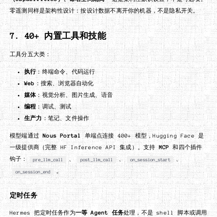
零遥测同样是架构性设计：按设计数据不离开你的机器，不是隐私开关。
7. 40+ 内置工具和技能
工具分五大类：
执行
：终端命令、代码运行
Web
：搜索、浏览器自动化
媒体
：视觉分析、图片生成、语音
编程
：调试、测试
生产力
：笔记、文件操作
模型端通过
Nous Portal
单端点连接 400+ 模型，Hugging Face 是
一级提供商（完整 HF Inference API 集成）。支持
MCP
和四个插件
钩子：
、
、
、
pre_llm_call
post_llm_call
on_session_start
。
on_session_end
定时任务
Hermes 把定时任务作为
一等 Agent 任务
处理，不是 shell 脚本或调用