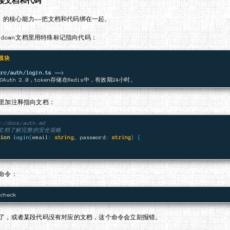
接文档和代码
md 的核心能力——把文档和代码绑在一起。
kdown文档里用特殊标记指向代码：
模块
src/auth/login.ts -->
里加注释指向文档：
c:/docs/auth.md
证文档了解完整的安全策略
tion
login
(
email
:
string
,
password
:
string
)
{
命令：
了，或者某段代码没有对应的文档，这个命令会立刻报错。