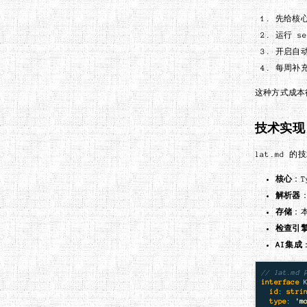
先给核心
运行 s
开启自
每周补
这种方式成本
技术实现
lat.md 
核心
：T
解析器
：
存储
：本
检查引
AI集成
// lat.
interface
id
:
stri
type
:
'
m