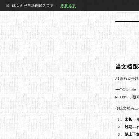
当文档跟
AI编程助手
一个Clau
README，
传统文档有三
太长
——
过期
—
缺上下