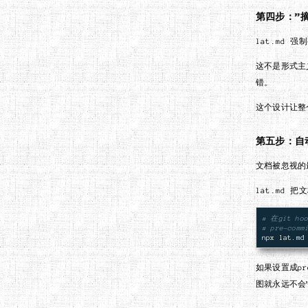
第四步：”
lat.md
这不是形式主
错。
这个设计让整
第五步：自
文档被忽视的
lat.md 
# 在git h
# pre-co
npx lat.md
如果设置成pr
图就永远不会