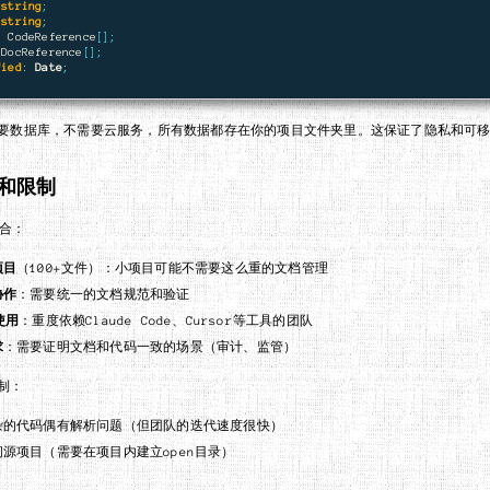
string
;
string
;
:
CodeReference
[];
DocReference
[];
fied
:
Date
;
要数据库，不需要云服务，所有数据都存在你的项目文件夹里。这保证了隐私和可
和限制
适合：
项目
（100+文件）：小项目可能不需要这么重的文档管理
协作
：需要统一的文档规范和验证
使用
：重度依赖Claude Code、Cursor等工具的团队
求
：需要证明文档和代码一致的场景（审计、监管）
制：
杂的代码偶有解析问题（但团队的迭代速度很快）
源项目（需要在项目内建立open目录）