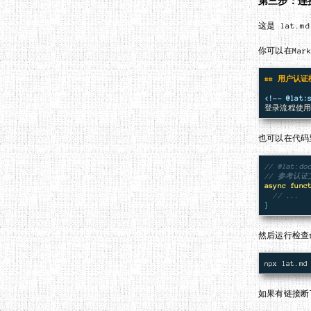
第三步：连
这是 lat.
你可以在Mar
## 用户认证
<!-- @lat:
也可以在代码
// @lat:do
// 参考认
async
func
// ...
}
然后运行检查
如果有链接断