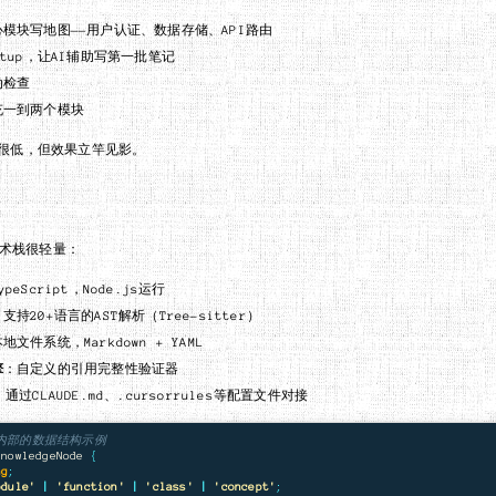
模块写地图——用户认证、数据存储、API路由
etup，让AI辅助写第一批笔记
动检查
充一到两个模块
很低，但效果立竿见影。
的技术栈很轻量：
ypeScript，Node.js运行
支持20+语言的AST解析（Tree-sitter）
地文件系统，Markdown + YAML
擎
：自定义的引用完整性验证器
：通过CLAUDE.md、.cursorrules等配置文件对接
md 内部的数据结构示例
KnowledgeNode
{
ng
;
odule
'
|
'
function
'
|
'
class
'
|
'
concept
'
;