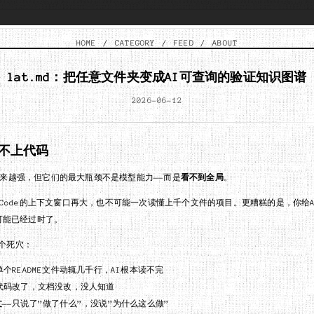
HOME
/
CATEGORY
/
FEED
/
ABOUT
lat.md：把任意文件夹变成AI可查询的验证知识图谱
2026-06-12
不上代码
越来越强，但它们的最大瓶颈不是模型能力——而是
看不到全局
。
de Code的上下文窗口再大，也不可能一次读懂上千个文件的项目。更糟糕的是，你给
很可能已经过时了。
个死穴：
单个README文件动辄几千行，AI根本读不完
—代码改了，文档没改，没人知道
文
——只说了”做了什么”，没说”为什么这么做”