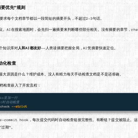
摘要优先”规则
 强制要求每个文档章节都以一段简短的摘要开头，不超过2-3句话。
义。AI在搜索地图时，会先扫一遍摘要来判断哪些部分相关。没有摘要的章节，che
个知识库对
人和AI都友好
——人类读摘要把握全局，AI凭摘要快速定位。
动化检查
最大原因是什么？维护成本。没人有精力每天手动检查文档是不是还准确。
把文档检查嵌入了开发流程：
ooks里加一行
mmit时自动检查
 check 
--strict
e-commit hook，每次提交代码时自动检查链接完整性。有断链？提交被阻止。
”过期”。