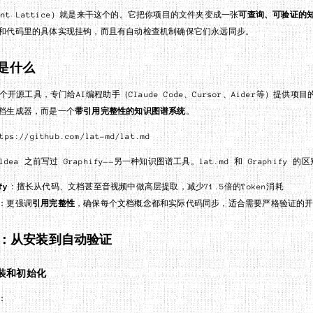
Agent Lattice）就是来干这个的。它把你项目的文件夹变成一张
可查询、可验证的
和代码里的具体实现挂钩，而且有自动检查机制确保它们永远同步。
 是什么
是一个开源工具，专门给AI编程助手（Claude Code、Cursor、Aider等）提供项
档生成器，而是一个
带引用完整性的知识图谱系统
。
s://github.com/lat-md/lat.md
ildea 之前写过 Graphify——另一种知识图谱工具。lat.md 和 Graphify 的
fy
：擅长从代码、文档甚至音视频中做高层提取，减少71.5倍的Token消耗
：更强调
引用完整性
，确保每个文档概念都和实际代码同步，适合需要严格验证的
：从安装到自动验证
装和初始化
：