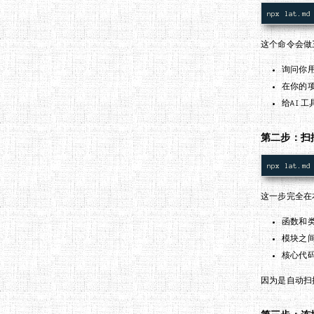
这个命令会做
询问你用
在你的
给AI
第二步：扫
这一步完全在
函数和
模块之
核心代
因为是自动扫