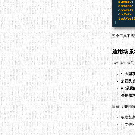
summary
:
content
:
codeRefs
docRefs
:
lastVeri
}
整个工具不需
适用场景
lat.md 最
中大型
多团队
AI深度
合规需
目前已知的限
极端复
不支持闭