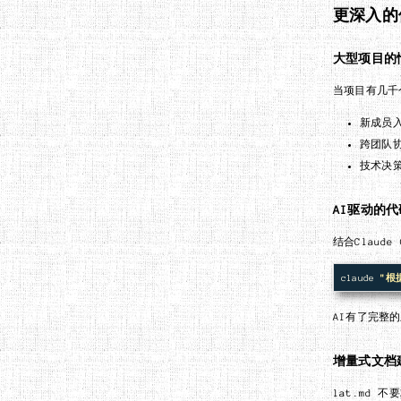
更深入的
大型项目的
当项目有几千
新成员
跨团队
技术决
AI驱动的
结合Claude
claude 
"根
AI有了完整
增量式文档
lat.md 